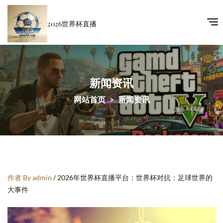
2026世界杯直播
新闻资讯
网站首页
新闻资讯
作者 By admin
/ 2026年世界杯直播平台：世界杯对抗：足球世界的
大事件