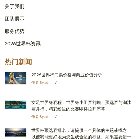
关于我们
团队展示
服务优势
2026世界杯资讯
热门新闻
2026世界杯门票价格与商业价值分析
作者 By admin
/
女足世界杯赛程：世界杯小组赛前瞻：预选赛与淘汰
赛并行，精彩纷呈的比赛即将拉开序幕
作者 By admin
/
世界杯预选赛排名：请提供一个具体的主题或概念，
以便我能更好地为您生成合适的标题。如果需要进一