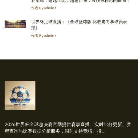
赛集锦：超越传统，超越自我，展现最精彩的瞬间！
作者 By admin
/
世界杯足球直播：《全球篮球版:比赛走向和球员表
现》
作者 By admin
/
2026世界杯全球总决赛官网提供赛事直播、实时比分更新、赛
程查询与比赛数据分析服务，同时支持竞猜、投...