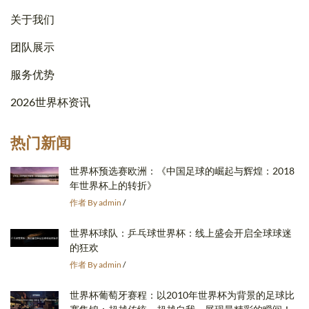
关于我们
团队展示
服务优势
2026世界杯资讯
热门新闻
世界杯预选赛欧洲：《中国足球的崛起与辉煌：2018
年世界杯上的转折》
作者 By admin
/
世界杯球队：乒乓球世界杯：线上盛会开启全球球迷
的狂欢
作者 By admin
/
世界杯葡萄牙赛程：以2010年世界杯为背景的足球比