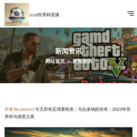
2026世界杯直播
新闻资讯
网站首页
新闻资讯
作者 By admin
/ 今天所有足球赛程表：马拉多纳的传奇：2023年世
界杯马德里之夜